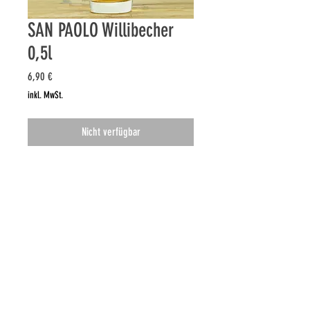
SAN PAOLO Willibecher
0,5l
Preis
6,90 €
inkl. MwSt.
Nicht verfügbar
Der Klassiker im schicki SAN PAOLO
Look: Willibecher 0,5l mit Baby
Schimmerlos-Logoprint!
Impressum
Datenschutzerklärung