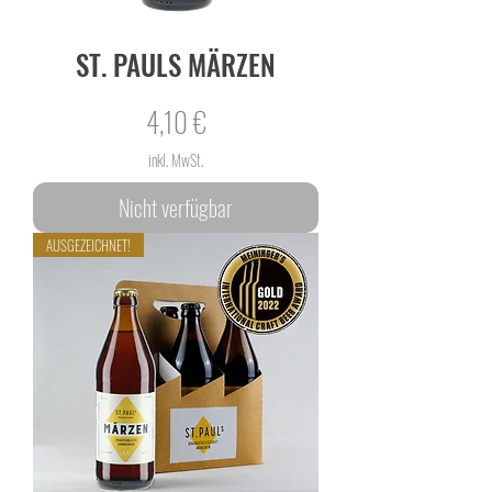
ST. PAULS MÄRZEN
Preis
4,10 €
inkl. MwSt.
Nicht verfügbar
AUSGEZEICHNET!