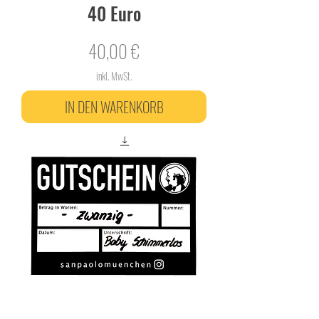
40 Euro
Preis
40,00 €
inkl. MwSt.
IN DEN WARENKORB