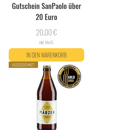
Gutschein SanPaolo über
20 Euro
Preis
20,00 €
inkl. MwSt.
IN DEN WARENKORB
AUSGEZEICHNET!